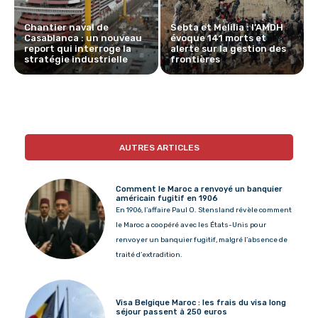
Chantier naval de
Sebta et Melilia : l’AMDH
Casablanca : un nouveau
évoque 141 morts et
report qui interroge la
alerte sur la gestion des
stratégie industrielle
frontières
AUTRES ARTICLES
Comment le Maroc a renvoyé un banquier
américain fugitif en 1906
En 1906, l’affaire Paul O. Stensland révèle comment
le Maroc a coopéré avec les États-Unis pour
renvoyer un banquier fugitif, malgré l’absence de
traité d’extradition.
Visa Belgique Maroc : les frais du visa long
séjour passent à 250 euros