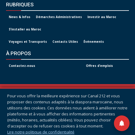
RUBRIQUES
News & Infos
Démarches Administratives
Investir au Maroc
S’installer au Maroc
Voyages et Transports
Contacts Utiles
Événements
À PROPOS
Contactez-nous
Offres d’emplois
© Tous droits réservés -
CANAL 212
Pour vous offrir la meilleure expérience sur Canal 212 et vous
POLITIQUE DE CONFIDENTIALITÉ
proposer des contenus adaptés à la diaspora marocaine, nous
utilisons des cookies. Ces données nous aident à améliorer notre
CONDITIONS GÉNÉRALES D’UTILISATION
plateforme et à vous afficher des informations pertinentes
(météo, horaires, actualités ciblées). Vous pouvez choisir
d'accepter ou de refuser ces cookies à tout moment.
Lire notre politique de confidentialité