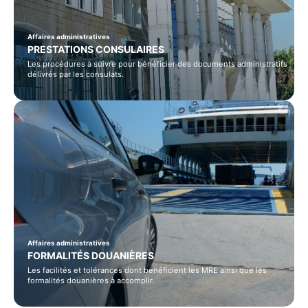
Affaires administratives
PRESTATIONS CONSULAIRES
Les procédures à suivre pour bénéficier des documents administratifs
délivrés par les consulats.
Affaires administratives
FORMALITÉS DOUANIÈRES
Les facilités et tolérances dont bénéficient les MRE ainsi que les
formalités douanières à accomplir.