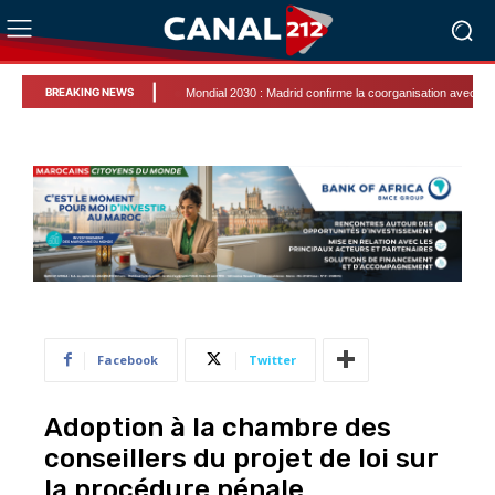
|
BREAKING NEWS
Mondial 2030 : Madrid confirme la coorganisation avec le Maroc
Facebook
Twitter
Adoption à la chambre des
conseillers du projet de loi sur
la procédure pénale