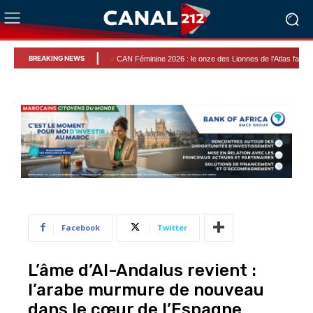
|
BREAKING NEWS
CAN Féminine 2026 : le onze des Lionnes de l’Atlas face à l’Afrique du
Facebook
Twitter
L’âme d’Al-Andalus revient :
l’arabe murmure de nouveau
dans le cœur de l’Espagne