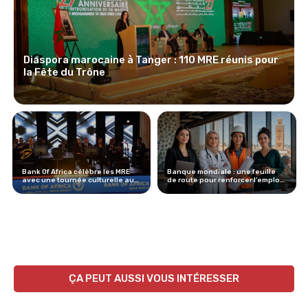
Diaspora marocaine à Tanger : 110 MRE réunis pour
la Fête du Trône
Bank Of Africa célèbre les MRE
Banque mondiale : une feuille
avec une tournée culturelle au
de route pour renforcer l’emploi
Maroc
des femmes au Maroc
ÇA PEUT AUSSI VOUS INTÉRESSER