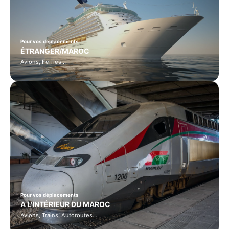
Pour vos déplacements
ÉTRANGER/MAROC
Avions, Ferries…
Pour vos déplacements
A L'INTÉRIEUR DU MAROC
Avions, Trains, Autoroutes…