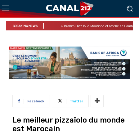
|
BREAKING NEWS
Brahim Diaz loue Mourinho et affiche ses ambitions avec le
Facebook
Twitter
Le meilleur pizzaïolo du monde
est Marocain