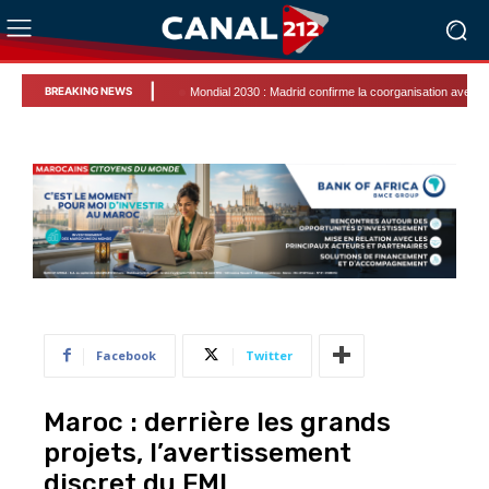
|
BREAKING NEWS
Mondial 2030 : Madrid confirme la coorganisation avec le Maroc
Facebook
Twitter
Maroc : derrière les grands
projets, l’avertissement
discret du FMI