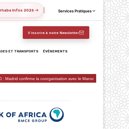
|
rhaba Infos 2026
Services Pratiques
S'inscrire à notre Newsletter
AGES ET TRANSPORTS
ÉVÉNEMENTS
rme la coorganisation avec le Maroc
Chantier naval de Casabl