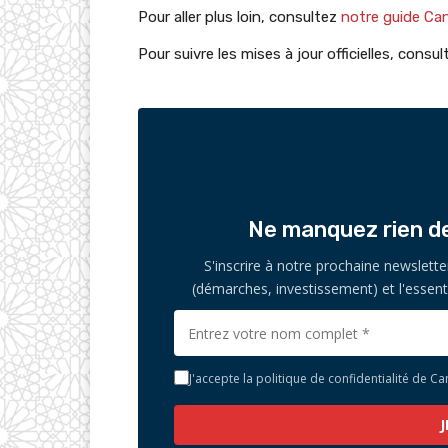
Pour aller plus loin, consultez
notre guide Cana
Pour suivre les mises à jour officielles, consu
Ne manquez rien de 
S'inscrire à notre prochaine newslette
(démarches, investissement) et l'essent
J'accepte la politique de confidentialité de Ca
J