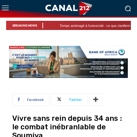
|
BREAKING NEWS
Temps aménagé à l’université : ce que clarifient les présidents
Facebook
Twitter
Vivre sans rein depuis 34 ans :
le combat inébranlable de
Soumiya