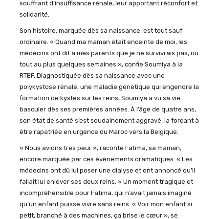
souffrant d’insuffisance rénale, leur apportant réconfort et
solidarité.
Son histoire, marquée dès sa naissance, est tout sauf
ordinaire.
«
Quand ma maman était enceinte de moi, les
médecins ont dit à mes parents que je ne survivrais pas, ou
tout au plus quelques semaines
»
, confie Soumiya à la
RTBF. Diagnostiquée dès sa naissance avec une
polykystose rénale, une maladie génétique qui engendre la
formation de kystes sur les reins, Soumiya a vu sa vie
basculer dès ses premières années. À l’âge de quatre ans,
son état de santé s’est soudainement aggravé, la forçant à
être rapatriée en urgence du Maroc vers la Belgique.
«
Nous avions très peur
»
,
raconte Fatima, sa maman,
encore marquée par ces événements dramatiques.
«
Les
médecins ont dû lui poser une dialyse et ont annoncé qu’il
fallait lui enlever ses deux reins.
»
Un moment tragique et
incompréhensible pour Fatima, qui n’avait jamais imaginé
qu’un enfant puisse vivre sans reins.
«
Voir mon enfant si
petit, branché à des machines, ça brise le cœur
»
, se