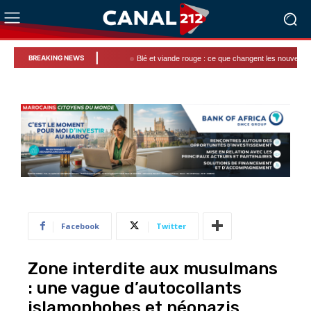
|
BREAKING NEWS
Blé et viande rouge : ce que changent les nouvelles mesures
Facebook
Twitter
Zone interdite aux musulmans
: une vague d’autocollants
islamophobes et néonazis