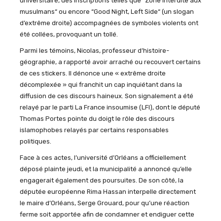
universitaire, des inscriptions telles que
“
Zone interdite aux
musulmans
“
ou encore
“
Good Night, Left Side
“
(un slogan
d’extrême droite) accompagnées de symboles violents ont
été collées, provoquant un tollé.
Parmi les témoins, Nicolas, professeur d’histoire-
géographie, a rapporté avoir arraché ou recouvert certains
de ces stickers. Il dénonce une « extrême droite
décomplexée » qui franchit un cap inquiétant dans la
diffusion de ces discours haineux. Son signalement a été
relayé par le parti La France insoumise (LFI), dont le député
Thomas Portes pointe du doigt le rôle des discours
islamophobes relayés par certains responsables
politiques.
Face à ces actes, l’université d’Orléans a officiellement
déposé plainte jeudi, et la municipalité a annoncé qu’elle
engagerait également des poursuites. De son côté, la
députée européenne Rima Hassan interpelle directement
le maire d’Orléans, Serge Grouard, pour qu’une réaction
ferme soit apportée afin de condamner et endiguer cette