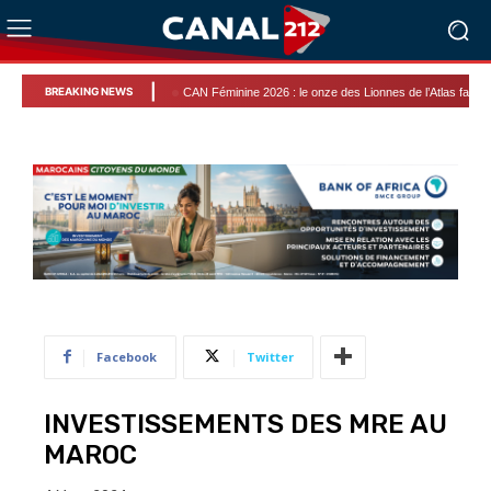
|
BREAKING NEWS
CAN Féminine 2026 : le onze des Lionnes de l’Atlas face à l’Afrique du
Facebook
Twitter
INVESTISSEMENTS DES MRE AU
MAROC