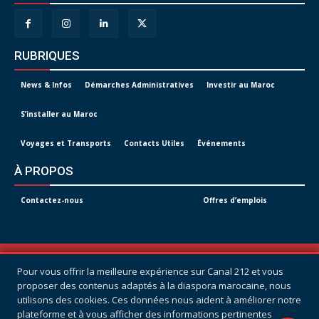
RUBRIQUES
News & Infos
Démarches Administratives
Investir au Maroc
S’installer au Maroc
Voyages et Transports
Contacts Utiles
Événements
À PROPOS
Contactez-nous
Offres d’emplois
© Tous droits réservés -
CANAL 212
Pour vous offrir la meilleure expérience sur Canal 212 et vous
POLITIQUE DE CONFIDENTIALITÉ
proposer des contenus adaptés à la diaspora marocaine, nous
utilisons des cookies. Ces données nous aident à améliorer notre
CONDITIONS GÉNÉRALES D’UTILISATION
plateforme et à vous afficher des informations pertinentes