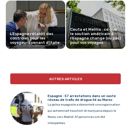
Ceuta et Melilla : ce que
L’Espagne rétablit des
le soutien américain à
contrôles pour les
l’Espagne change (ou pas)
voyageurs venant d’Italie
pour vos voyages
AUTRES ARTICLES
Espagne : 57 arrestations dans un vaste
réseau de trafic de drogue lié au Maroc
La police espagnole a démantelé une organisation
qui acheminait haschich et marijuana depuis le
Maroc vers Madrid. 57 personnes ont été
interpellées.