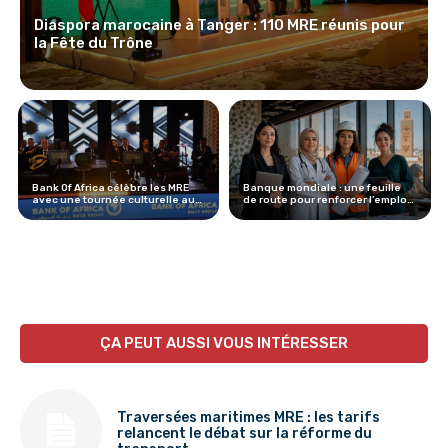
Diaspora marocaine à Tanger : 110 MRE réunis pour
la Fête du Trône
Bank Of Africa célèbre les MRE
Banque mondiale : une feuille
avec une tournée culturelle au
de route pour renforcer l’emploi
Maroc
des femmes au Maroc
ÇA PEUT AUSSI VOUS INTÉRESSER
Traversées maritimes MRE : les tarifs
relancent le débat sur la réforme du