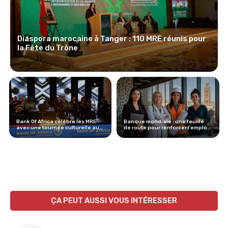
Diaspora marocaine à Tanger : 110 MRE réunis pour
la Fête du Trône
Bank Of Africa célèbre les MRE
Banque mondiale : une feuille
avec une tournée culturelle au
de route pour renforcer l’emploi
Maroc
des femmes au Maroc
ÇA PEUT AUSSI VOUS INTÉRESSER