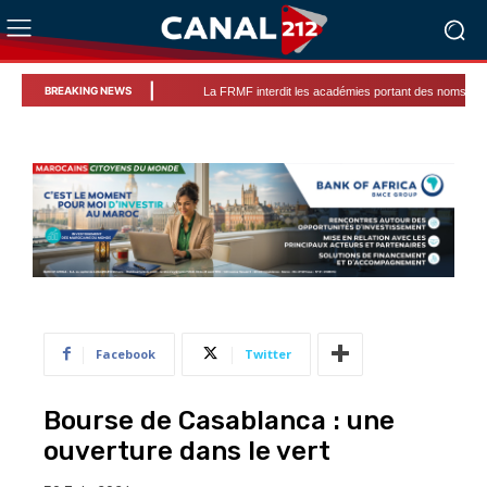
|
BREAKING NEWS
La FRMF interdit les académies portant des noms de clubs étrang
Facebook
Twitter
Bourse de Casablanca : une
ouverture dans le vert